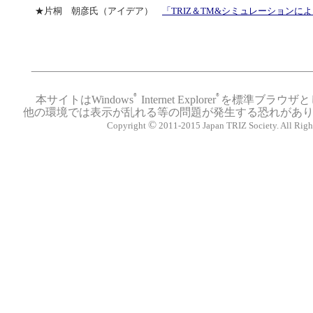
★片桐 朝彦氏（アイデア）
「TRIZ＆TM&シミュレーションに
®
®
本サイトは
Windows
Internet Explorer
を標準ブラウザと
他
の
環境では表示が乱れる等の問題が発生する恐れがあ
©
Copyright
2011-2015 Japan TRIZ Society. All Righ