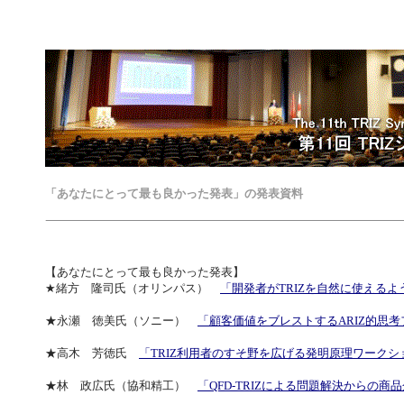
「あなたにとって最も良かった発表」の発表資料
【あなたにとって最も良かった発表】
★
緒方 隆司氏（オリンパス）
「開発者がTRIZを自然に使える
★永瀬 徳美氏（ソニー）
「顧客価値をブレストするARIZ的思
★高木 芳徳氏
「TRIZ利用者のすそ野を広げる発明原理ワークシ
★林 政広氏（協和精工）
「QFD-TRIZによる問題解決からの商