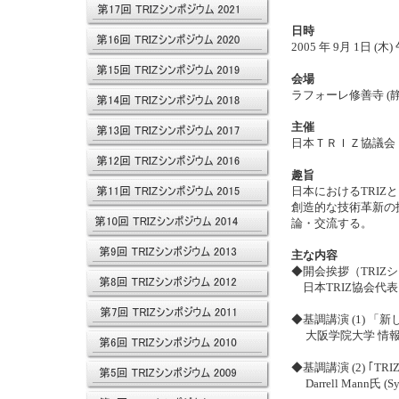
日時
2005 年 9月 1日 (木
会場
ラフォーレ修善寺 (
主催
日本ＴＲＩＺ協議会
趣旨
日本におけるTRI
創造的な技術革新の
論・交流する。
主な内容
◆開会挨拶（TRIZ
日本TRIZ協会代表
◆基調講演 (1) 「
大阪学院大学 情報
◆基調講演 (2) ｢TRIZ Cri
Darrell Mann氏 (Sys