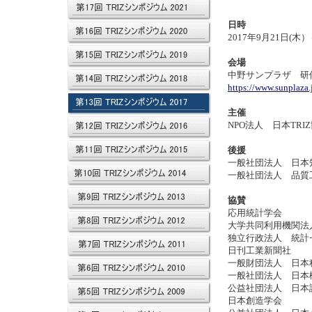
日時
2017年9月21日(
会場
中野サンプラザ 研修
https://www.sunplaza.
主催
NPO法人 日本TRI
後援
一般社団法人 日本
一般社団法人 品質
協賛
応用統計学会
大学共同利用機関法
独立行政法人 統計
日刊工業新聞社
一般財団法人 日本
一般社団法人 日本
公益社団法人 日本
日本創造学会