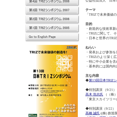
公益社団法人 日本
テーマ
「TRIZで未来価値
目的
・創造的な技術革新
・TRIZに関して
・日本と世界のTRI
ねらい
・発表および参加を広
・TRIZのより深
・特に中小企業を含
・基本的には国内向け
主な内容
◆
第13回日本TRI
◆特別講演 （9/21）
高木 浩志氏
（（株
「東京スカイツリー
◆特別講演（9/22）
高橋 誠氏
((株) 創