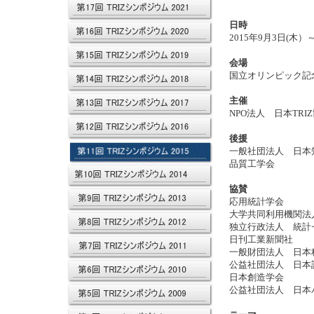
日時
2015年9月3日(木
会場
国立オリンピック記
主催
NPO法人 日本TRI
後援
一般社団法人 日本
品質工学会
協賛
応用統計学会
大学共同利用機関法
独立行政法人 統計
日刊工業新聞社
一般財団法人 日本
公益社団法人 日本
日本創造学会
公益社団法人 日本