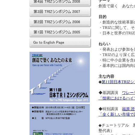
テーマ
創造で築く あなた
目的
・創造的な技術革新
・TRIZに関して
・日本と世界のTRI
ねらい
・発表および参加を広
・TRIZのより深
・特に中小企業を含
・基本的には国内向け
主な内容
◆
第11回日本TRI
◆基調講演
ワレー
「技術におけるハイ
◆特別講演
福原 
「全く新しい市場で
◆チュートリアル 黒
塾代表）